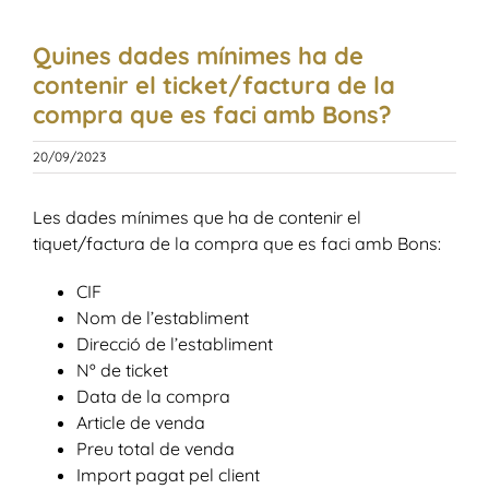
Adherir establiment
Quines dades mínimes ha de
Preguntes freqüents
contenir el ticket/factura de la
compra que es faci amb Bons?
Llistat d’establiments adherits
20/09/2023
Les dades mínimes que ha de contenir el
Contacte
tiquet/factura de la compra que es faci amb Bons:
CIF
Nom de l’establiment
Direcció de l’establiment
Nº de ticket
Data de la compra
Article de venda
Preu total de venda
Import pagat pel client