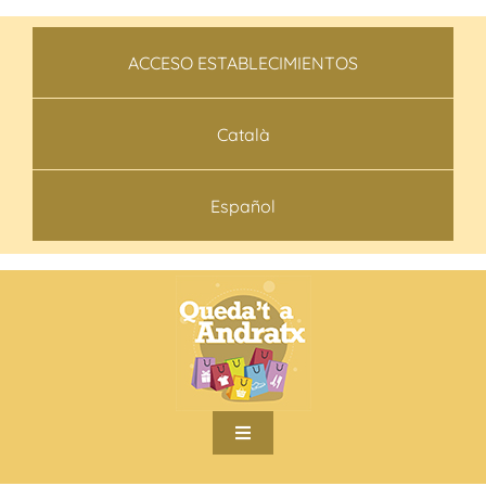
Skip
to
ACCESO ESTABLECIMIENTOS
content
Català
Español
Toggle
Navigation