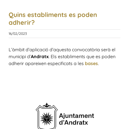
Adherir establiment
Quins establiments es poden
Preguntes freqüents
adherir?
16/02/2023
Llistat d’establiments adherits
L’àmbit d’aplicació d’aquesta convocatòria serà el
municipi d’
Andratx
. Els establiments que es poden
Contacte
adherir apareixen especificats a les
bases
.